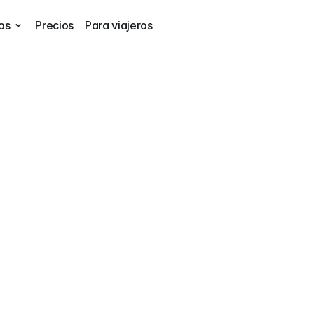
os
Precios
Para viajeros
revolucio
que
los
vi