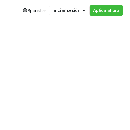
Select Language
Iniciar sesión
Aplica ahora
Spanish
nando
la
ajeros