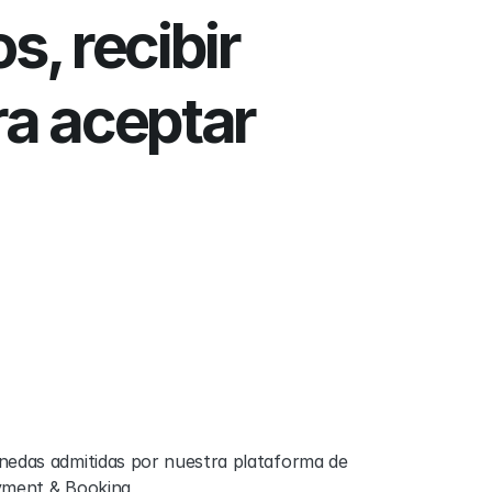
, recibir 
a aceptar 
5
1
1
edas admitidas por nuestra plataforma de 
ment & Booking