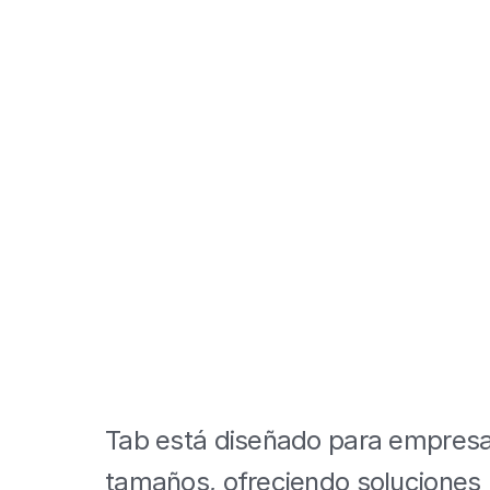
en,
planea
un
viaje
Tab está diseñado para empresas
tamaños, ofreciendo soluciones