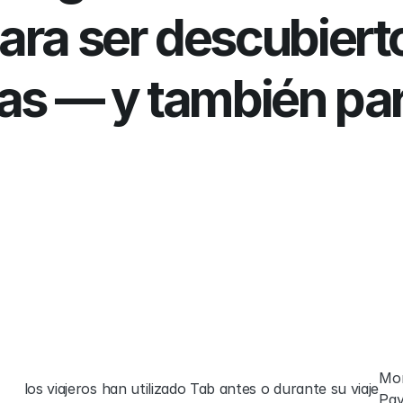
ra ser descubiertos
as — y también par
m
n
ó
1
i
l
l
Mon
los viajeros han utilizado Tab antes o durante su viaje
Pay