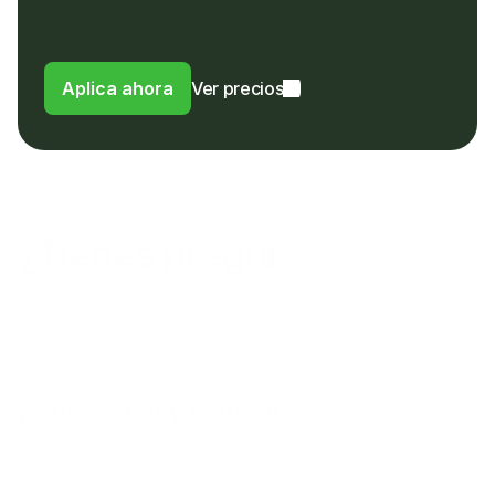
en lugar de una comisión por uso en el 
extranjero o FX a su banco
Aplica ahora
Ver precios
Preguntas frecuentes
¿Tienes preguntas?
Encuentra las respuestas a las preguntas frecuentes 
aquí. Si aún necesitas ayuda, por favor contacta a 
nuestro equipo de soporte al cliente.
¿Qué es Tab y cómo funciona?