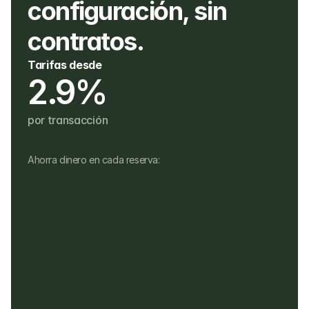
configuración, sin 
contratos.
Tarifas desde
2.9%
por transacción
Ahorra dinero en cada reserva:
Sin cargos mensuales
Sin costos de configuración, hardware o 
tarifas ocultas
Sin tarifas por reembolsos, o pagos en 
una moneda diferente
Los clientes pagan en su propia moneda
Los clientes pagan una comisión del 4% 