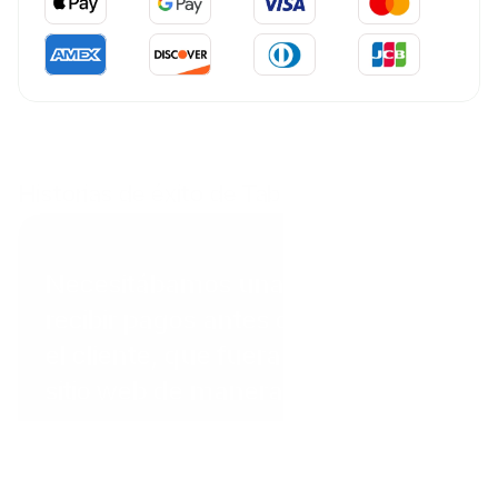
Historias de éxito de Tab
Coral Point Diving
Necesitábamos una forma de
recibir pagos antes de que llegara
el cliente, que fuera visible en el
sitio web de manera profesional”.