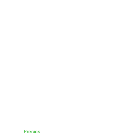
Tours y actividades
Pagos fáciles para tours a pie, deportes
y todo lo demás.
Precios