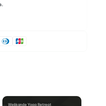
a.
Welikande Yoga Retreat