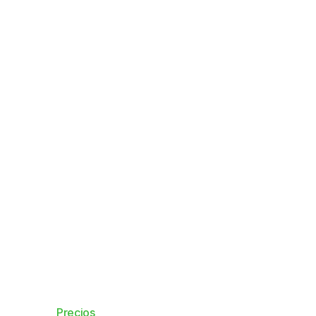
Tours y actividades
Pagos fáciles para tours a pie, deportes
y todo lo demás.
Precios