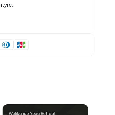
ntyre.
Welikande Yoga Retreat