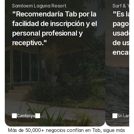
Samloem Laguna Resort
Surf & Yo
"Recomendaría Tab por la 
"Es la
facilidad de inscripción y el 
pago e
personal profesional y 
usado,
receptivo."
de usar
encant
Camboya
...
Sri Lank
Más de 50,000+ negocios confían en Tab, sigue más 