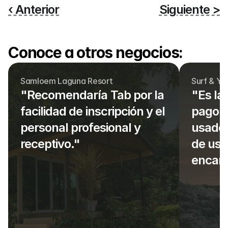
‹ Anterior
Siguiente >
Conoce a otros negocios:
Samloem Laguna Resort
Surf & Yo
"Recomendaría Tab por la 
"Es la
facilidad de inscripción y el 
pago e
personal profesional y 
usado,
receptivo."
de usar
encant