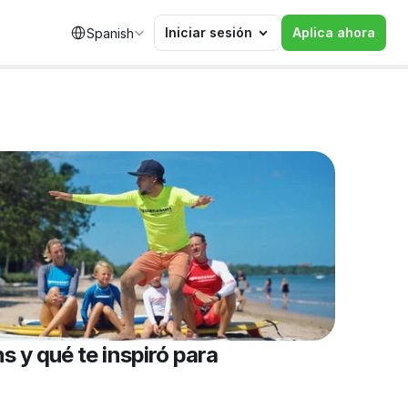
Select Language
Iniciar sesión
Aplica ahora
Spanish
 y qué te inspiró para 