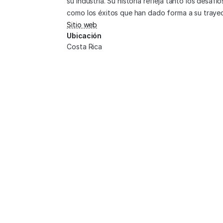
su industria. Su historia refleja tanto los desafíos
como los éxitos que han dado forma a su trayec
Sitio web
Ubicación
Costa Rica