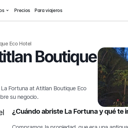
os
Precios
Para viajeros
ique Eco Hotel
itlan Boutique 
La Fortuna at Atitlan Boutique Eco 
bre su negocio.
¿Cuándo abriste La Fortuna y qué te i
l 
Compramos la propiedad, que era una antigua f