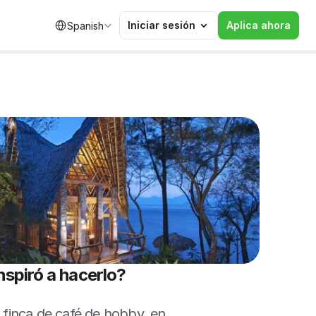
Select Language
Iniciar sesión
Aplica ahora
Spanish
nspiró a hacerlo?
inca de café de hobby, en 