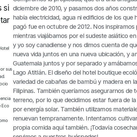
si 
diciembre de 2010, y pasamos dos años constru
había electricidad, agua ni edificios de los que 
ar 
pagó fue en octubre de 2012. Nos inspiramos pa
mientras viajábamos por el sudeste asiático e
y yo soy canadiense y nos dimos cuenta de qu
Hotel
nueva vida juntos en una nueva ubicación, y 
Guatemala juntos y por separado y amábamos la
r sus 
Lago Atitlán. El diseño del hotel boutique eco
d. 
variedad de cabañas de bambú y madera en las
ocio 
Filipinas. También queríamos asegurarnos de t
encia 
terreno, por lo que decidimos estar fuera de l
 Eco 
por energía solar. También utilizamos material
renuevan tempranamente. Intentamos cultivar 
como 
propia comida aquí también. ¡Todavía cosecham
servimos a nuestros huéspedes!