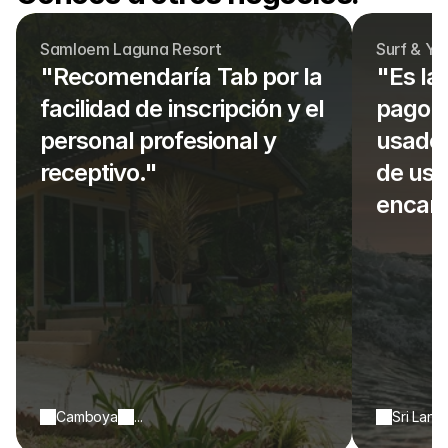
Samloem Laguna Resort
Surf & Yo
"Recomendaría Tab por la 
"Es la
facilidad de inscripción y el 
pago e
personal profesional y 
usado,
receptivo."
de usar
encant
Camboya
...
Sri Lank