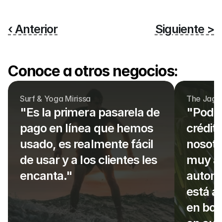
‹ Anterior
Siguiente >
Conoce a otros negocios:
Surf & Yoga Mirissa
The Jagua
"Es la primera pasarela de 
"Poder
pago en línea que hemos 
crédit
usado, es realmente fácil 
nosotr
de usar y a los clientes les 
muy ale
encanta."
automá
está a 
en bot