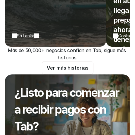
en aut
llega a
prepar
ahora l
Sri Lanka
...
Costa R
tienen
no habe
Más de 50,000+ negocios confían en Tab, sigue más 
efectiv
historias.
las inc
Ver más historias
que o
¿Listo para comenzar 
a recibir pagos con 
Tab?