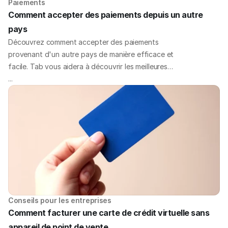
Paiements
Comment accepter des paiements depuis un autre 
pays
Découvrez comment accepter des paiements
provenant d'un autre pays de manière efficace et
facile. Tab vous aidera à découvrir les meilleures
méthodes, astuces et solutions pour gérer les
...
paiements internationaux pour votre entreprise.
Conseils pour les entreprises
Comment facturer une carte de crédit virtuelle sans 
appareil de point de vente