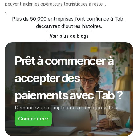
peuvent aider les opérateurs touristiques à rester
organisés, à croître plus rapidement et à offrir une
...
Plus de 50 000 entreprises font confiance à Tab, 
meilleure expérience aux invités. Voici 8
découvrez d'autres histoires.
plateformes essentielles que les propriétaires
d'entreprises de voyage du monde entier utilisent
Voir plus de blogs
pour gagner du temps, augmenter les réservations
et améliorer leurs opérations.
Prêt à commencer à 
accepter des 
paiements avec Tab ?
Demandez un compte gratuit dès aujourd'hui.
Commencez