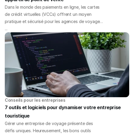
Dans le monde des paiements en ligne, les cartes
de crédit virtuelles (VCCs) offrent un moyen
pratique et sécurisé pour les agences de voyage
en ligne (OTAs) de payer les entreprises
...
touristiques. Mais que faire si vous devez débiter
vos cartes virtuelles sans un appareil de point de
vente (POS) traditionnel ? Nous avons ce qu'il
vous faut avec quelques solutions de paiement
rapides pour relever ce défi de front.
Conseils pour les entreprises
7 outils et logiciels pour dynamiser votre entreprise 
touristique
Gérer une entreprise de voyage présente des
défis uniques. Heureusement, les bons outils