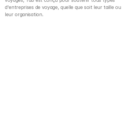
voyages, Tab est conçu pour soutenir tous types 
d'entreprises de voyage, quelle que soit leur taille ou 
leur organisation.
Hôtels & boutique
Paiements sans effort pour les 
hôtels, auberges, locations de 
villas et plus encore.