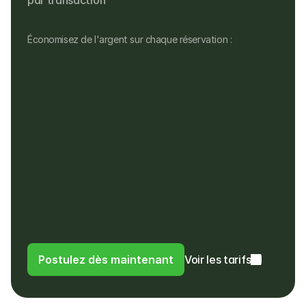
par transaction
Économisez de l'argent sur chaque réservation :
Aucun frais mensuel
Aucun frais d'installation, de matériel ou 
cachés
Pas de frais pour les remboursements, ni 
pour les paiements dans une devise 
différente
Les clients paient dans leur propre devise
Les clients paient des frais de 4% au lieu 
de frais d'utilisation à l'étranger ou de 
frais de change à leur banque
Postulez dès maintenant
Voir les tarifs