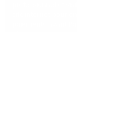
professionnel et visible sur notre
site internet pour encaisser les
paiements avant l'arrivée des
clients. »
République dominicaine
...
The Little Spoon
"La fonctionnalité de code QR