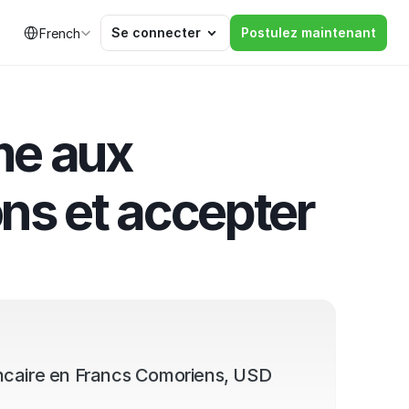
Select Language
Se connecter
Postulez maintenant
French
me aux 
s et accepter 
ncaire en Francs Comoriens, USD 