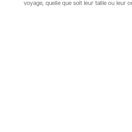
voyage, quelle que soit leur taille ou leur o
Hôtels & boutique
Paiements sans effort pour les hôtels, 
locations de villas et plus encore.