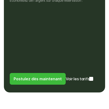
Économisez de l'argent sur chaque réservation :
Aucun frais mensuel
Aucun frais d'installation, de matériel ou 
cachés
Pas de frais pour les remboursements, ni 
pour les paiements dans une devise 
différente
Les clients paient dans leur propre devise
Les clients paient des frais de 4% au lieu 
de frais d'utilisation à l'étranger ou de 
frais de change à leur banque
Postulez dès maintenant
Voir les tarifs
FAQ