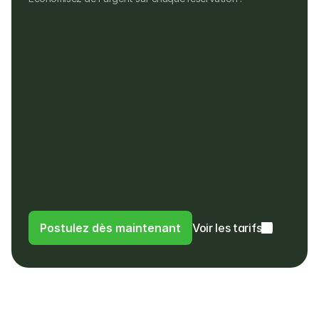
Aucun frais mensuel
Aucun frais d'installation, de matériel ou 
cachés
Pas de frais pour les remboursements, ni 
pour les paiements dans une devise 
différente
Les clients paient dans leur propre devise
Les clients paient des frais de 4% au lieu 
de frais d'utilisation à l'étranger ou de 
frais de change à leur banque
Postulez dès maintenant
Voir les tarifs
FAQ