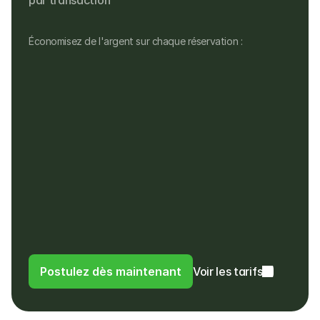
par transaction
Économisez de l'argent sur chaque réservation :
Aucun frais mensuel
Aucun frais d'installation, de matériel ou 
cachés
Pas de frais pour les remboursements, ni 
pour les paiements dans une devise 
différente
Les clients paient dans leur propre devise
Les clients paient des frais de 4% au lieu 
de frais d'utilisation à l'étranger ou de 
frais de change à leur banque
Postulez dès maintenant
Voir les tarifs