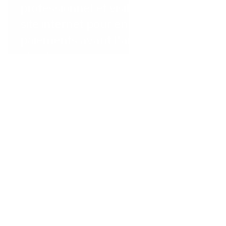
professionnel et visible sur notre
site internet pour encaisser les
paiements avant l'arrivée des
clients. »
République dominicaine
...
The Little Spoon
"La fonctionnalité de code QR