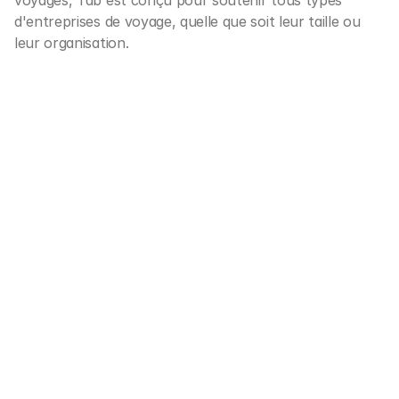
voyages, Tab est conçu pour soutenir tous types 
d'entreprises de voyage, quelle que soit leur taille ou 
leur organisation.
Hôtels & boutique
Paiements sans effort pour les 
hôtels, auberges, locations de 
villas et plus encore.