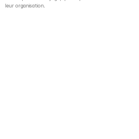
leur organisation.
Hôtels & boutique
Paiements sans effort pour les 
hôtels, auberges, locations de 
villas et plus encore.