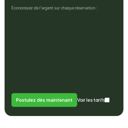
Économisez de l'argent sur chaque réservation :
Aucun frais mensuel
Aucun frais d'installation, de matériel ou 
cachés
Pas de frais pour les remboursements, ni 
pour les paiements dans une devise 
différente
Les clients paient dans leur propre devise
Les clients paient des frais de 4% au lieu 
de frais d'utilisation à l'étranger ou de 
frais de change à leur banque
Postulez dès maintenant
Voir les tarifs