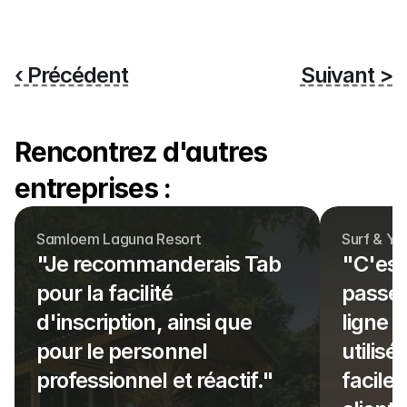
‹ Précédent
Suivant >
Rencontrez d'autres 
entreprises :
Samloem Laguna Resort
Surf & Yo
"Je recommanderais Tab 
"C'est 
pour la facilité 
passer
d'inscription, ainsi que 
ligne 
pour le personnel 
utilisé
professionnel et réactif."
facile à